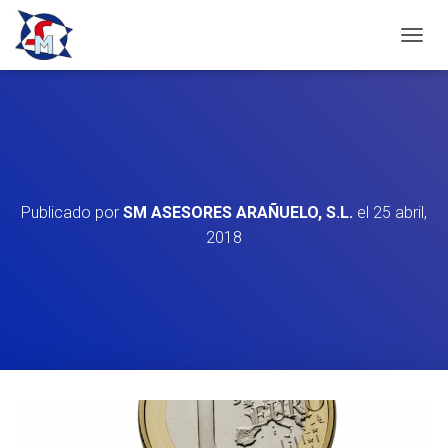
C
A
M
B
I
A
R
M
O
Publicado por
SM ASESORES ARAÑUELO, S.L.
el
25 abril,
D
2018
O
D
E
N
A
V
E
G
A
C
I