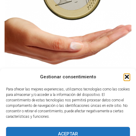
Ó
N
Gestionar consentimiento
Tamaño:
150 × 150
|
300 × 189
|
750 × 474
|
792 × 500
Para ofrecer las mejores experiencias, utilizamos tecnologías como las cookies
para almacenar y/o acceder a la información del dispositivo. El
consentimiento de estas tecnologías nos permitirá procesar datos como el
comportamiento de navegación o las identificaciones únicas en este sitio. No
consentir o retirar el consentimiento, puede afectar negativamente a ciertas
características y funciones.
ACEPTAR