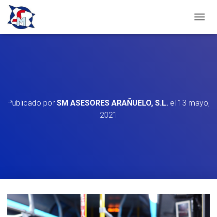
C
A
M
B
I
A
R
M
O
Publicado por
SM ASESORES ARAÑUELO, S.L.
el
13 mayo,
D
2021
O
D
E
N
A
V
E
G
A
C
I