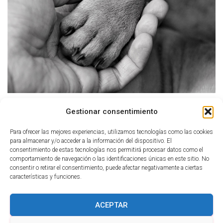
Ó
N
Gestionar consentimiento
Tamaño:
150 × 150
|
300 × 169
|
750 × 422
|
750 × 422
|
1280 × 720
Para ofrecer las mejores experiencias, utilizamos tecnologías como las cookies
para almacenar y/o acceder a la información del dispositivo. El
consentimiento de estas tecnologías nos permitirá procesar datos como el
comportamiento de navegación o las identificaciones únicas en este sitio. No
consentir o retirar el consentimiento, puede afectar negativamente a ciertas
características y funciones.
ACEPTAR