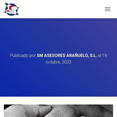
C
A
M
B
I
A
R
M
O
Publicado por
SM ASESORES ARAÑUELO, S.L.
el
19
D
octubre, 2023
O
D
E
N
A
V
E
G
A
C
I