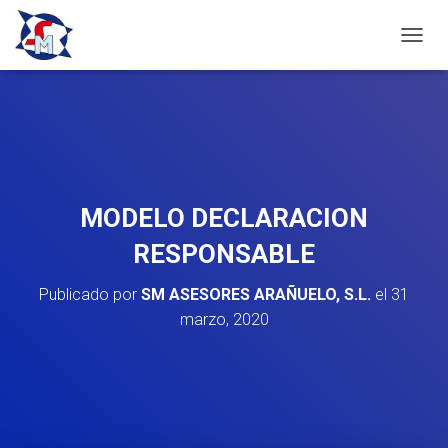
C
A
M
B
I
A
R
M
O
MODELO DECLARACION
D
O
RESPONSABLE
D
E
Publicado por
SM ASESORES ARAÑUELO, S.L.
el
31
N
A
marzo, 2020
V
E
G
A
C
I