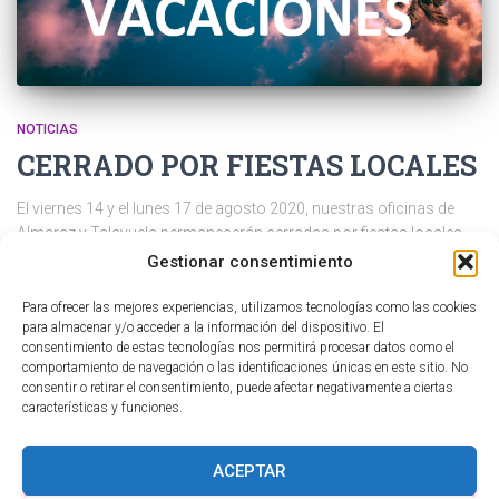
NOTICIAS
CERRADO POR FIESTAS LOCALES
El viernes 14 y el lunes 17 de agosto 2020, nuestras oficinas de
Almaraz y Talayuela permanecerán cerradas por fiestas locales.
La situación provocada por el COVID-19 y la declaración del
Gestionar consentimiento
Estado de Alarma hizo que se prohibieran las celebraciones de
verbenas y fiestas populares, por lo que no se pudieron organizar
Para ofrecer las mejores experiencias, utilizamos tecnologías como las cookies
para almacenar y/o acceder a la información del dispositivo. El
Leer más
consentimiento de estas tecnologías nos permitirá procesar datos como el
Por
SM ASESORES ARAÑUELO, S.L.
, hace
6 años
comportamiento de navegación o las identificaciones únicas en este sitio. No
consentir o retirar el consentimiento, puede afectar negativamente a ciertas
características y funciones.
ACEPTAR