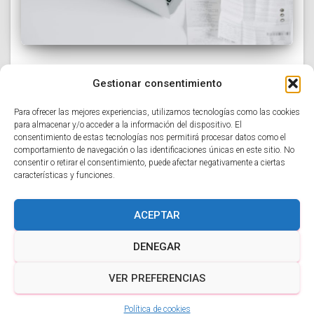
NOTICIAS
Gestionar consentimiento
FACTURA ELECTRONICA
OBLIGATORIA EN 2025 – TODO LO QUE
Para ofrecer las mejores experiencias, utilizamos tecnologías como las cookies
NECESITAS SABER
para almacenar y/o acceder a la información del dispositivo. El
consentimiento de estas tecnologías nos permitirá procesar datos como el
A partir de julio de 2025, todas las empresas y
comportamiento de navegación o las identificaciones únicas en este sitio. No
consentir o retirar el consentimiento, puede afectar negativamente a ciertas
autónomos en España estarán obligados a
características y funciones.
emitir facturas electrónicas, según lo establecido por
la “Ley 18/2022, de 28 de septiembre, de creación y
crecimiento de empresas”. Esta normativa
Leer más
ACEPTAR
DENEGAR
VER PREFERENCIAS
Hestia | Desarrollado por
ThemeIsle
Política de cookies