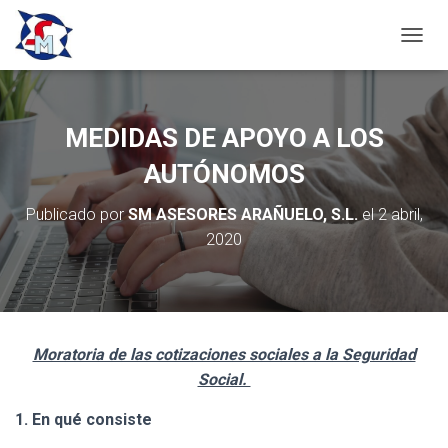
C
A
M
B
I
MEDIDAS DE APOYO A LOS
A
R
AUTÓNOMOS
M
O
Publicado por
SM ASESORES ARAÑUELO, S.L.
el
2 abril,
D
2020
O
D
E
N
A
V
Moratoria de las cotizaciones sociales a la Seguridad
E
G
Social.
A
C
1. En qué consiste
I