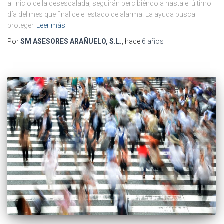
al inicio de la desescalada, seguirán percibiéndola hasta el último
día del mes que finalice el estado de alarma. La ayuda busca
proteger
Leer más
Por
SM ASESORES ARAÑUELO, S.L.
, hace
6 años