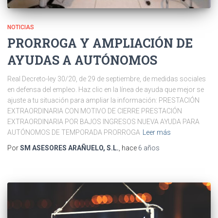
NOTICIAS
PRORROGA Y AMPLIACIÓN DE
AYUDAS A AUTÓNOMOS
Real Decreto-ley 30/20, de 29 de septiembre, de medidas sociales
en defensa del empleo. Haz clic en la línea de ayuda que mejor se
ajuste a tu situación para ampliar la información: PRESTACIÓN
EXTRAORDINARIA CON MOTIVO DE CIERRE PRESTACIÓN
EXTRAORDINARIA POR BAJOS INGRESOS NUEVA AYUDA PARA
AUTÓNOMOS DE TEMPORADA PRORROGA
Leer más
Por
SM ASESORES ARAÑUELO, S.L.
, hace
6 años