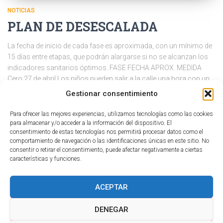
NOTICIAS
PLAN DE DESESCALADA
La fecha de inicio de cada fase es aproximada, con un mínimo de
15 días entre etapas, que podrán alargarse si no se alcanzan los
indicadores sanitarios óptimos. FASE FECHA APROX. MEDIDA
Cero 27 de abril Los niños pueden salir a la calle una hora con un
adulto 2 de
Leer más
Gestionar consentimiento
Por
SM ASESORES ARAÑUELO, S.L.
, hace
6 años
Para ofrecer las mejores experiencias, utilizamos tecnologías como las cookies
para almacenar y/o acceder a la información del dispositivo. El
consentimiento de estas tecnologías nos permitirá procesar datos como el
comportamiento de navegación o las identificaciones únicas en este sitio. No
Paginación
1
2
…
4
SIGUIENTES
consentir o retirar el consentimiento, puede afectar negativamente a ciertas
características y funciones.
de
ACEPTAR
entradas
DENEGAR