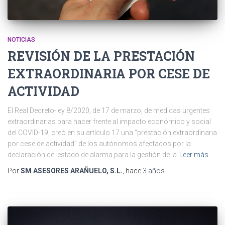
NOTICIAS
REVISIÓN DE LA PRESTACIÓN
EXTRAORDINARIA POR CESE DE
ACTIVIDAD
El Real Decreto-ley 8/2020, de 17 de marzo, de medidas urgentes
extraordinarias para hacer frente al impacto económico y social
del COVID-19, creó en su artículo 17 una “prestación extraordinaria
por cese de actividad” de los autónomos afectados por la
declaración del estado de alarma para la gestión de la
Leer más
Por
SM ASESORES ARAÑUELO, S.L.
, hace
3 años