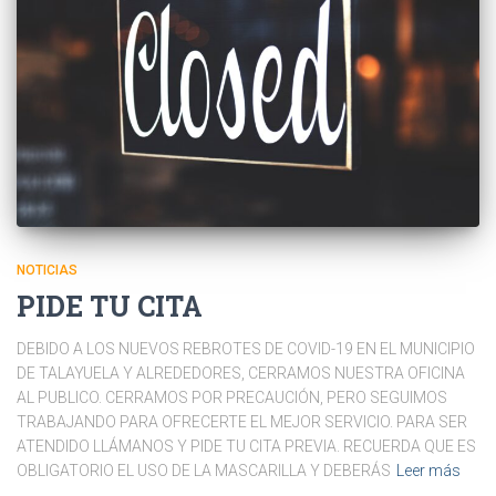
NOTICIAS
PIDE TU CITA
DEBIDO A LOS NUEVOS REBROTES DE COVID-19 EN EL MUNICIPIO
DE TALAYUELA Y ALREDEDORES, CERRAMOS NUESTRA OFICINA
AL PUBLICO. CERRAMOS POR PRECAUCIÓN, PERO SEGUIMOS
TRABAJANDO PARA OFRECERTE EL MEJOR SERVICIO. PARA SER
ATENDIDO LLÁMANOS Y PIDE TU CITA PREVIA. RECUERDA QUE ES
OBLIGATORIO EL USO DE LA MASCARILLA Y DEBERÁS
Leer más