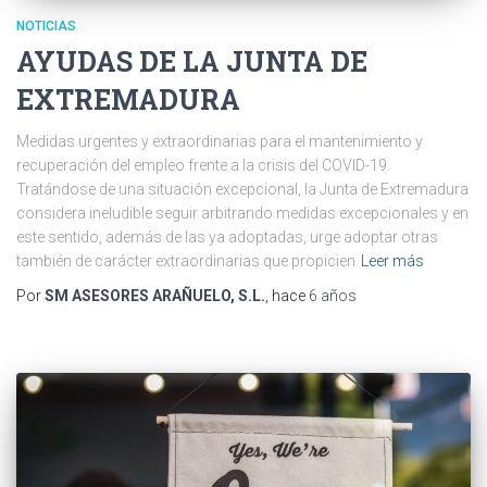
NOTICIAS
AYUDAS DE LA JUNTA DE
EXTREMADURA
Medidas urgentes y extraordinarias para el mantenimiento y
recuperación del empleo frente a la crisis del COVID-19.
Tratándose de una situación excepcional, la Junta de Extremadura
considera ineludible seguir arbitrando medidas excepcionales y en
este sentido, además de las ya adoptadas, urge adoptar otras
también de carácter extraordinarias que propicien
Leer más
Por
SM ASESORES ARAÑUELO, S.L.
, hace
6 años