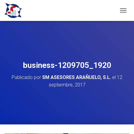
C
A
M
B
I
A
R
M
O
business-1209705_1920
D
O
Publicado por
SM ASESORES ARAÑUELO, S.L.
el
12
D
E
septiembre, 2017
N
A
V
E
G
A
C
I