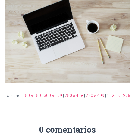
Ó
N
Tamaño:
150 × 150
|
300 × 199
|
750 × 498
|
750 × 499
|
1920 × 1276
0 comentarios