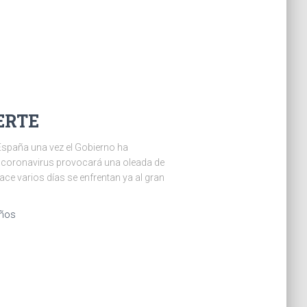
ERTE
 España una vez el Gobierno ha
el coronavirus provocará una oleada de
ce varios días se enfrentan ya al gran
años