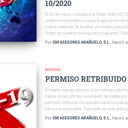
10/2020
El 30 de marzo se publica la Orden SND/307/2
criterios interpretativos para la aplicación del
marzo, además de facilitar un modelo para acr
Orden en cuestión se expone lo siguiente: Tra
Por
SM ASESORES ARAÑUELO, S.L.
, hace
6 
NOTICIAS
PERMISO RETRIBUIDO
Si habéis estado atentos a las noticias este 
hablar de las ultimas novedades lanzadas por 
permiso retribuido recuperable para los traba
servicios esenciales. Pues bien, en este artíc
Por
SM ASESORES ARAÑUELO, S.L.
, hace
6 