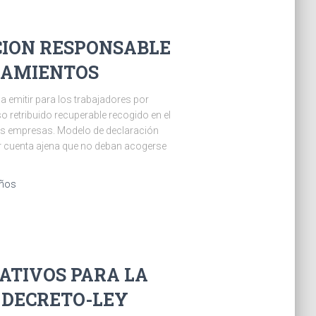
ION RESPONSABLE
ZAMIENTOS
a emitir para los trabajadores por
 retribuido recuperable recogido en el
las empresas. Modelo de declaración
or cuenta ajena que no deban acogerse
años
ATIVOS PARA LA
 DECRETO-LEY