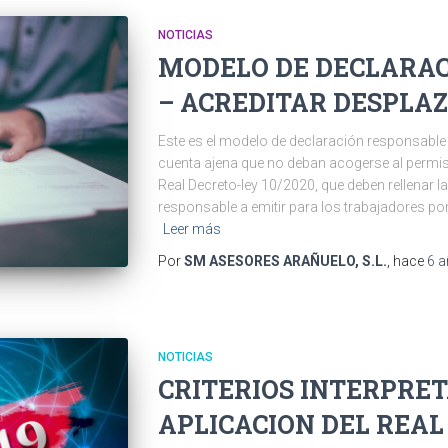
NOTICIAS
MODELO DE DECLARAC
– ACREDITAR DESPLA
Este es el modelo de declaración responsable 
cuenta ajena que no deban acogerse al permiso
Real Decreto-ley 10/2020, que deben rellenar 
responsable a emitir para los trabajadores p
Leer más
Por
SM ASESORES ARAÑUELO, S.L.
, hace
6 
NOTICIAS
CRITERIOS INTERPRET
APLICACION DEL REAL