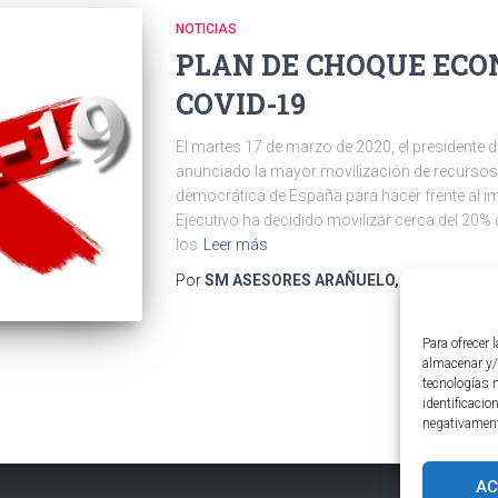
NOTICIAS
PLAN DE CHOQUE ECO
COVID-19
El martes 17 de marzo de 2020, el presidente 
anunciado la mayor movilización de recursos
democrática de España para hacer frente al 
Ejecutivo ha decidido movilizar cerca del 20% 
los
Leer más
Por
SM ASESORES ARAÑUELO, S.L.
, hace
6 
Para ofrecer 
almacenar y/
tecnologías 
identificacio
negativamente
AC