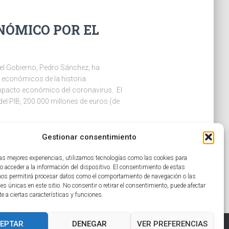
NÓMICO POR EL
del Gobierno, Pedro Sánchez, ha
 económicos de la historia
impacto económico del coronavirus. El
del PIB, 200.000 millones de euros (de
años
Gestionar consentimiento
las mejores experiencias, utilizamos tecnologías como las cookies para
o acceder a la información del dispositivo. El consentimiento de estas
nos permitirá procesar datos como el comportamiento de navegación o las
nes únicas en este sitio. No consentir o retirar el consentimiento, puede afectar
 a ciertas características y funciones.
EPTAR
DENEGAR
VER PREFERENCIAS